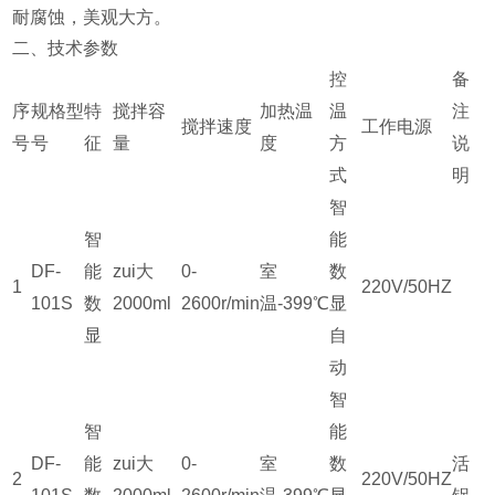
耐腐蚀，美观大方。
二、技术参数
控
备
序
规格型
特
搅拌容
加热温
温
注
搅拌速度
工作电源
号
号
征
量
度
方
说
式
明
智
智
能
DF-
能
zui大
0-
室
数
1
220V/50HZ
101S
数
2000ml
2600r/min
温-399℃
显
显
自
动
智
智
能
DF-
能
zui大
0-
室
数
活
2
220V/50HZ